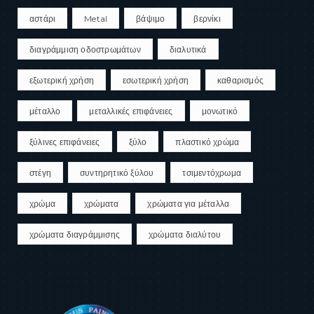
αστάρι
Metal
βάψιμο
βερνίκι
διαγράμμιση οδοστρωμάτων
διαλυτικά
εξωτερική χρήση
εσωτερική χρήση
καθαρισμός
μέταλλο
μεταλλικές επιφάνειες
μονωτικό
ξύλινες επιφάνειες
ξύλο
πλαστικό χρώμα
στέγη
συντηρητικό ξύλου
τσιμεντόχρωμα
χρώμα
χρώματα
χρώματα για μέταλλα
χρώματα διαγράμμισης
χρώματα διαλύτου