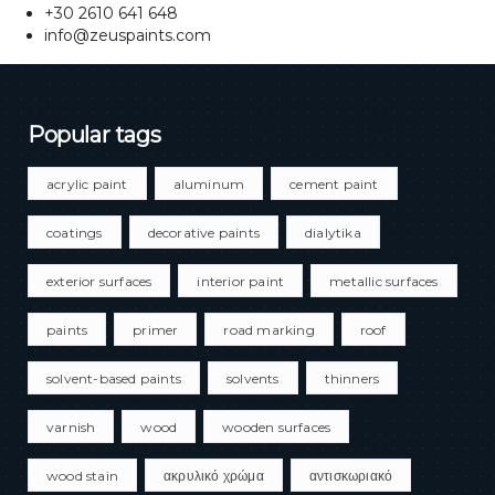
+30 2610 641 648
info@zeuspaints.com
Popular tags
acrylic paint
aluminum
cement paint
coatings
decorative paints
dialytika
exterior surfaces
interior paint
metallic surfaces
paints
primer
road marking
roof
solvent-based paints
solvents
thinners
varnish
wood
wooden surfaces
wood stain
ακρυλικό χρώμα
αντισκωριακό