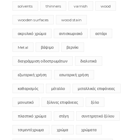
solvents
thinners
varnish
wood
wooden surfaces
wood stain
ακρυλικό χρώμα
αντισκωριακό
αστάρι
Metal
βάψιμο
βερνίκι
διαγράμμιση οδοστρωμάτων
διαλυτικά
εξωτερική χρήση
εσωτερική χρήση
καθαρισμός
μέταλλο
μεταλλικές επιφάνειες
μονωτικό
ξύλινες επιφάνειες
ξύλο
πλαστικό χρώμα
στέγη
συντηρητικό ξύλου
τσιμεντόχρωμα
χρώμα
χρώματα