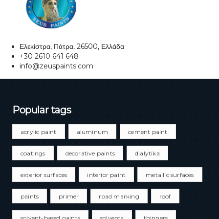
Ελεκίστρα, Πάτρα, 26500, Ελλάδα
+30 2610 641 648
info@zeuspaints.com
Popular tags
acrylic paint
aluminum
cement paint
coatings
decorative paints
dialytika
exterior surfaces
interior paint
metallic surfaces
paints
primer
road marking
roof
solvent-based paints
solvents
thinners