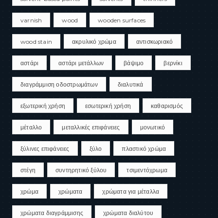
varnish
wood
wooden surfaces
wood stain
ακρυλικό χρώμα
αντισκωριακό
αστάρι
αστάρι μετάλλων
βάψιμο
βερνίκι
διαγράμμιση οδοστρωμάτων
διαλυτικά
εξωτερική χρήση
εσωτερική χρήση
καθαρισμός
μέταλλο
μεταλλικές επιφάνειες
μονωτικό
ξύλινες επιφάνειες
ξύλο
πλαστικό χρώμα
στέγη
συντηρητικό ξύλου
τσιμεντόχρωμα
χρώμα
χρώματα
χρώματα για μέταλλα
χρώματα διαγράμμισης
χρώματα διαλύτου