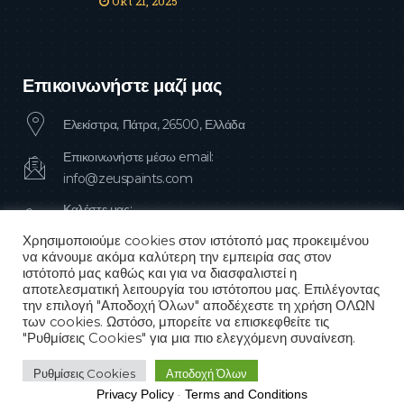
Οκτ 21, 2025
Επικοινωνήστε μαζί μας
Ελεκίστρα, Πάτρα, 26500, Ελλάδα
Επικοινωνήστε μέσω email:
info@zeuspaints.com
Καλέστε μας:
+30 2610 641 648
Χρησιμοποιούμε cookies στον ιστότοπό μας προκειμένου
να κάνουμε ακόμα καλύτερη την εμπειρία σας στον
ιστότοπό μας καθώς και για να διασφαλιστεί η
αποτελεσματική λειτουργία του ιστότοπου μας. Επιλέγοντας
την επιλογή "Αποδοχή Όλων" αποδέχεστε τη χρήση ΟΛΩΝ
των cookies. Ωστόσο, μπορείτε να επισκεφθείτε τις
"Ρυθμίσεις Cookies" για μια πιο ελεγχόμενη συναίνεση.
© 2026
VictorThemes
Ρυθμίσεις Cookies
Αποδοχή Όλων
Privacy Policy
-
Terms and Conditions