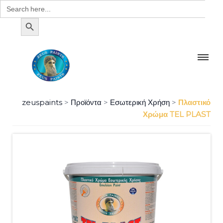
Search
for:
SEARCH BUTTON
zeuspaints
>
Προϊόντα
>
Εσωτερική Χρήση
>
Πλαστικό
Χρώμα TEL PLAST