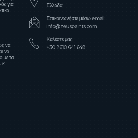
ός για
Ελλάδα
κτικά
Επικοινωνήστε μέσω email:
info@zeuspaints.com
Καλέστε μας:
ώς να
+30 2610 641 648
αι να
ο με τα
eus