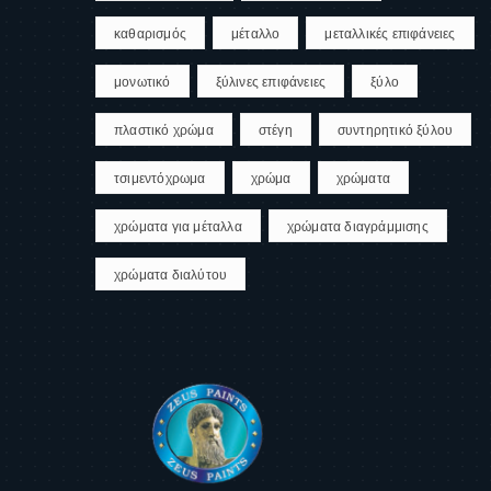
καθαρισμός
μέταλλο
μεταλλικές επιφάνειες
μονωτικό
ξύλινες επιφάνειες
ξύλο
πλαστικό χρώμα
στέγη
συντηρητικό ξύλου
τσιμεντόχρωμα
χρώμα
χρώματα
χρώματα για μέταλλα
χρώματα διαγράμμισης
χρώματα διαλύτου