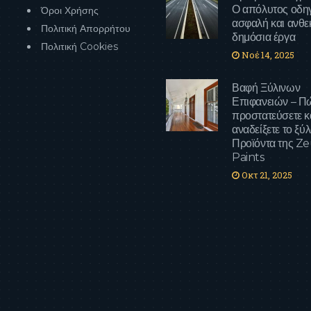
Ο απόλυτος οδηγ
Όροι Χρήσης
ασφαλή και ανθε
Πολιτική Απορρήτου
δημόσια έργα
Πολιτική Cookies
Νοέ 14, 2025
Βαφή Ξύλινων
Επιφανειών – Π
προστατεύσετε κ
αναδείξετε το ξύλ
Προϊόντα της Z
Paints
Οκτ 21, 2025