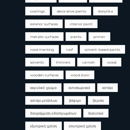
coatings
decorative paints
dialytika
exterior surfaces
interior paint
metallic surfaces
paints
primer
road marking
roof
solvent-based paints
solvents
thinners
varnish
wood
wooden surfaces
wood stain
ακρυλικό χρώμα
αντισκωριακό
αστάρι
αστάρι μετάλλων
βάψιμο
βερνίκι
διαγράμμιση οδοστρωμάτων
διαλυτικά
εξωτερική χρήση
εσωτερική χρήση