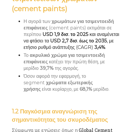
(cement paints)
Η αγορά των
χρωμάτων για τσιμεντοειδή
επιφάνειες
(cement paints) εκτιμάται σε
περίπου
USD 1,9 δισ. το 2025
και αναμένεται
να φτάσει τα
USD 2,7 δισ. έως το 2035
, με
ετήσιο ρυθμό ανάπτυξης (CAGR)
3,4%
.
Το
ακρυλικό χρώμα για τσιμεντοειδή
επιφάνειες
κατέχει την πρώτη θέση, με
μερίδιο
39,7%
της αγοράς.
Όσον αφορά την εφαρμογή, το
segment
χρώματα εξωτερικής
χρήσης
είναι κυρίαρχο, με
68,1%
μερίδιο.
1.2 Παγκόσμια αναγνώριση της
σημαντικότητας του σκυροδέματος
Σύμφωνα με ενώσεις όπως η
Global Cement