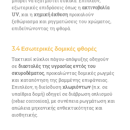
μπορεί να εξατμιστεί εύκολα. Επιπλέον,
εξωτερικές επιδράσεις όπως η
ακτινοβολία
UV
, και η
χημική έκθεση
προκαλούν
ξεθώριασμα και ρηγματώσεις του χρώματος,
επιδείνώνοντας τη φθορά.
3.4 Εσωτερικές δομικές φθορές
Τακτικοί κύκλοι πάγου-απόψυξης οδηγούν
σε
διαστολές της υγρασίας εντός του
σκυροδέματος
, προκαλώντας δομικές ρωγμές
και καταπόνηση της βαμμένης επιφάνειας.
Επιπλέον, η διείσδυση
χλωριόντων
(π.χ. σε
υπαίθρια δομή) οδηγεί σε διάβρωση οπλισμού
(rebar corrosion), με συνέπεια ρωγμάτωση και
απώλεια μηχανικής ανθεκτικότητας και
αισθητικής.