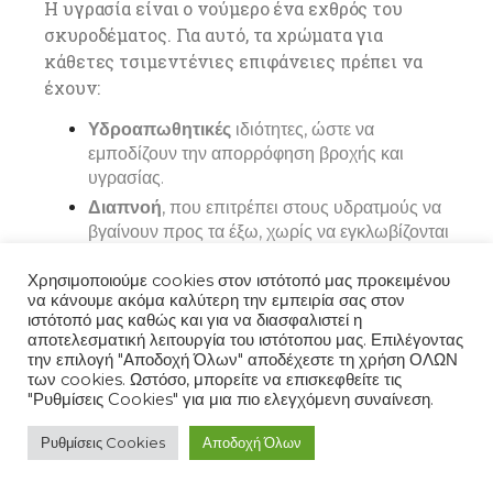
Η υγρασία είναι ο νούμερο ένα εχθρός του
σκυροδέματος. Για αυτό, τα χρώματα για
κάθετες τσιμεντένιες επιφάνειες πρέπει να
έχουν:
Υδροαπωθητικές
ιδιότητες, ώστε να
εμποδίζουν την απορρόφηση βροχής και
υγρασίας.
Διαπνοή
, που επιτρέπει στους υδρατμούς να
βγαίνουν προς τα έξω, χωρίς να εγκλωβίζονται
στο υπόστρωμα.
Χρησιμοποιούμε cookies στον ιστότοπό μας προκειμένου
Αντοχή στη ρύπανση
, ώστε να αποτρέπεται
να κάνουμε ακόμα καλύτερη την εμπειρία σας στον
ο σχηματισμός λεκέδων και μαυρίσματος της
ιστότοπό μας καθώς και για να διασφαλιστεί η
όψης.
αποτελεσματική λειτουργία του ιστότοπου μας. Επιλέγοντας
την επιλογή "Αποδοχή Όλων" αποδέχεστε τη χρήση ΟΛΩΝ
Με αυτόν τον τρόπο, οι τσιμεντένιοι τοίχοι
των cookies. Ωστόσο, μπορείτε να επισκεφθείτε τις
"Ρυθμίσεις Cookies" για μια πιο ελεγχόμενη συναίνεση.
παραμένουν προστατευμένοι και αισθητικά
αναβαθμισμένοι για μεγάλο χρονικό διάστημα,
Ρυθμίσεις Cookies
Αποδοχή Όλων
χωρίς συχνές επαναβαφές.