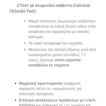
2.Τεστ με χλωριούχο ασβέστιο (Calcium
Chloride Test)
Μικρή ποσότητα χλωριούχου ασβεστίου
τοποθετείται σε ειδικό δοχείο πάνω στην
επιφάνεια και σφραγίζεται με καπάκι/
κάλυμμα.
Το υλικό απορροφά την υγρασία.
Μετρώντας την αλλαγή βάρους μετά από
συγκεκριμένο χρόνο (συνήθως 72
ώρες), ξέρουμε
πόση υγρασία
αποβάλλει το τσιμέντο
.
Μηχανική προετοιμασία
(τριψίματα,
αφαίρεση laitance, υγρομόνωση) για
καλύτερη πρόσφυση.
Επιλογή κατάλληλων προϊόντων με crack-
bridging
και ανθεκτικά σε UV, υγρασία και