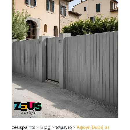
zeuspaints
>
Blog
>
τσιμέντο
>
Άψογη Βαφή σε